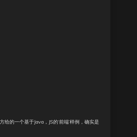
nt只是官方给的一个基于Java，JS的‘前端’样例，确实是