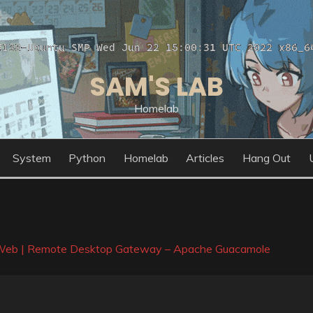
SAM'S LAB
Homelab
System
Python
Homelab
Articles
Hang Out
n Web | Remote Desktop Gateway – Apache Guacamole