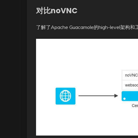
对比noVNC
了解了Apache Guacamole的high-le