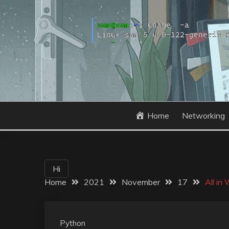
Skip
to
content
Home
Networking
Hi
Home
2021
November
17
All i
Python