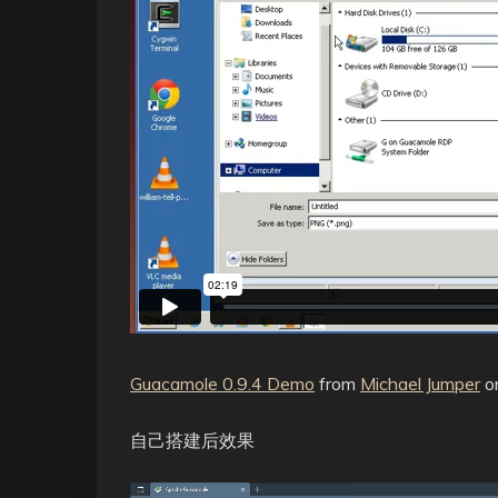
Guacamole 0.9.4 Demo
from
Michael Jumper
o
自己搭建后效果