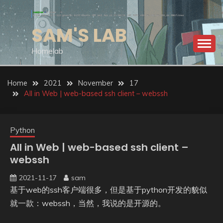
Skip
to
SAM'S LAB
content
Homelab
Home
2021
November
17
All in Web | web-based ssh client – webssh
Python
All in Web | web-based ssh client –
webssh
2021-11-17
sam
基于web的ssh客户端很多，但是基于python开发的貌似
就一款：webssh，当然，我说的是开源的。