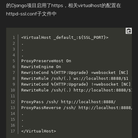
的Django项目启用了https，相关virtualhost的配置在
httpd-ssl.conf子文件中
<VirtualHost _default_:${SSL_PORT}>

.

.

.

ProxyPreserveHost On

RewriteEngine On

RewriteCond %{HTTP:Upgrade} =websocket [NC]

RewriteRule /ssh/(.) ws://localhost:8888/$1 [P,
RewriteCond %{HTTP:Upgrade} !=websocket [NC]

RewriteRule /ssh/(.) http://localhost:8888/$1 [
ProxyPass /ssh/ http://localhost:8888/

ProxyPassReverse /ssh/ http://localhost:8888/

.

.

.

</VirtualHost>