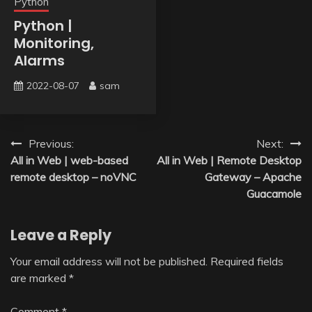
Python
Python |
Monitoring,
Alarms
2022-08-07
sam
Post
Previous:
Next:
All in Web | web-based
All in Web | Remote Desktop
navigation
remote desktop – noVNC
Gateway – Apache
Guacamole
Leave a Reply
Your email address will not be published.
Required fields
are marked
*
Comment
*