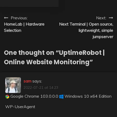
Post
Previous:
Next:
HomeLab | Hardware
Next Terminal | Open source,
navigation
Selection
lightweight, simple
jumpserver
One thought on “
UptimeRobot |
Online Website Monitoring
”
sam
says:
2022-07-21 at 14:23
Google Chrome 103.0.0.0
Windows 10 x64 Edition
WP-UserAgent