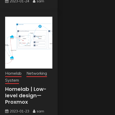
2023-01-24
sam
Homelab
Networking
System
Homelab | Low-
level design—
Proxmox
2023-01-23
sam